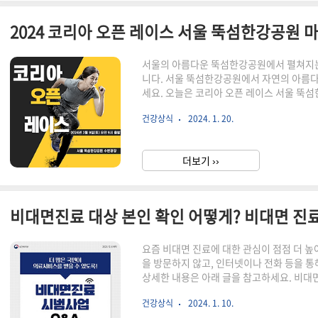
서울의 아름다운 뚝섬한강공원에서 펼쳐지는 
니다. 서울 뚝섬한강공원에서 자연의 아름다
세요. 오늘은 코리아 오픈 레이스 서울 뚝
맵, 참가 방법, 마라톤 홈페이지를 알려드립
건강상식
2024. 1. 20.
잊지 마시고 지금 바로 신청하세요. 바로 
드립니다. 대회 기본 정보 대회명: 2024 코리
시 출발 장소: 서울 뚝섬한강공원 수변광장 참가 
더보기 ››
신청하러가기 2024 코리아오픈레이스 2024
비대면진료 대상 본인 확인 어떻게? 비대면 진료
요즘 비대면 진료에 대한 관심이 점점 더 높
을 방문하지 않고, 인터넷이나 전화 등을 통
상세한 내용은 아래 글을 참고하세요. 비대면
위 약처방 처방전전달 진료방법 시간 야간약국
건강상식
2024. 1. 10.
비대면진료 변경 사항에 대해 알려드리겠습