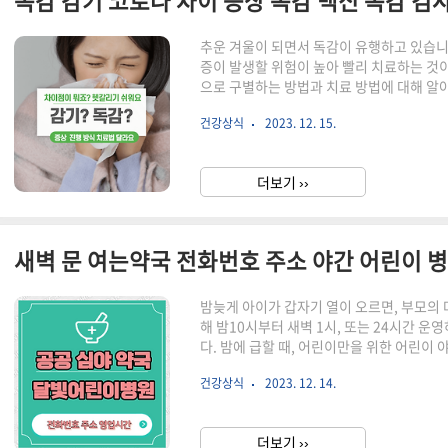
독감 감기 코로나 차이 증상 독감 백신 독감 검
추운 겨울이 되면서 독감이 유행하고 있습니
증이 발생할 위험이 높아 빨리 치료하는 것이
으로 구별하는 방법과 치료 방법에 대해 알아
급여 사항도 알려드립니다, 감기, 독감, 코
건강상식
2023. 12. 15.
동하기 쉽습니다. 감기와 독감, 코로나는 원
행 방식, 그리고 치료법에서 큰 차이를 보입
나 원인 200여 개의 바이러스 인플루엔자 
더보기 ››
콧물 대부분 38~40℃ 이상의 고열 동반 발열
밤늦게 아이가 갑자기 열이 오르면, 부모의 
해 밤10시부터 새벽 1시, 또는 24시간
다. 밤에 급할 때, 어린이만을 위한 어린
엑셀 파일 다운로드 아래 지역별로 심야약국
건강상식
2023. 12. 14.
셨으면 합니다. 각 해당 페이지에는 다음 
다. PC로 보시는 분들을 찾기 기능을 사용해
ctrl + f 키를 누르고 지역명을 누르시면 
더보기 ››
래 표를 참고하세요. (ctrl + f 또는 검색 키