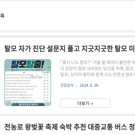
명록
탈모 자가 진단 설문지 풀고 지긋지긋한 탈모 
"혹시 나도 탈모?" 거울 볼 때마다 불안한 
다 심장이 철렁 내려앉는 당신을 위해, 탈모 
탈모, 심지어 흉터와 함께 오는 반흔성 탈모
습니다. 탈모, 더 이상 혼자 감당하지 마세요
건강상식
2024. 6. 26.
의 첫걸음을 내딛으세요!탈모 자가 진단 
근 들어 머리카락이 가늘어졌다고 느낀 적이
지거나 빠지는 것을 경험한 적이 있나요?3
더보기 ››
많이 쌓여 있나요?2점0점 빗질할 때, 빗에 
전농로 왕벚꽃 축제 숙박 추천 대중교통 버스 