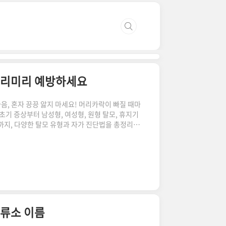
미리미리 예방하세요
마음, 혼자 끙끙 앓지 마세요! 머리카락이 빠질 때마
초기 증상부터 남성형, 여성형, 원형 탈모, 휴지기
까지, 다양한 탈모 유형과 자가 진단법을 총정리했
. 지금 바로 당신의 증상을 확인하고, 탈모 극복
설문지 더보기 항목질문예아니오머리카락의 상태최
 있나요?3점0점 머리카락이 이전보다 쉽게 부러
점0점머리카락의 양샤워 후, 배수구에 머리카락이
많은 머리카락이 남아 있나요?..
정류소 이름