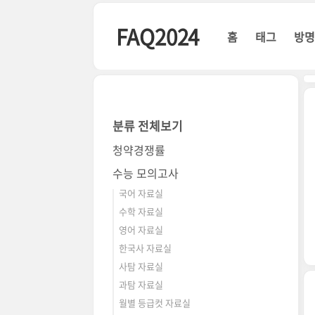
본문 바로가기
FAQ2024
홈
태그
방
분류 전체보기
청약경쟁률
수능 모의고사
국어 자료실
수학 자료실
영어 자료실
한국사 자료실
사탐 자료실
과탐 자료실
월별 등급컷 자료실