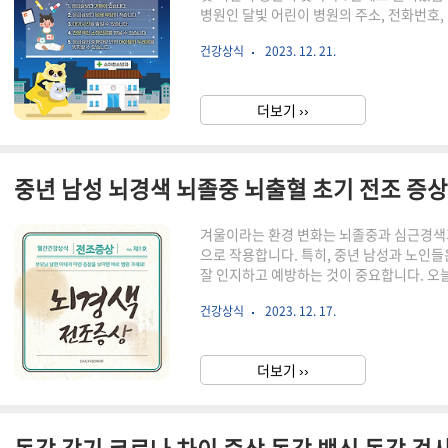
병원인 달빛 어린이 병원의 주소, 전화번호,
시기 바랍니다. 아이들은 밤에 갑자기 열이
건강상식
2023. 12. 21.
벌이 부부가 증가하고 소아 전문 치료를 기
정 추진하고 있는 사업입니다. 아래 상세
등의 사항을 확인하실 수 있습니다. 병원으로
더보기 ››
고 공지되어 있습니다. 상세보기를 꼭 활용하
겨울이라는 환경 변화는 뇌졸중과 심근경색과
으로 작용합니다. 특히, 중년 남성과 노인
잘 인지하고 예방하는 것이 중요합니다. 오
에서도 뇌경색, 뇌졸중, 뇌출혈의 공통점과 
건강상식
2023. 12. 17.
간단히 살펴보겠습니다. 둘러보신 후 꼭! 
실생활에서 실천하세요. 본문 하단에 전국
시면 좋겠습니다. 뭐니 뭐니 해도 건강이 제
더보기 ››
래 카드에서 전조 증상과 예방법을 알아보세