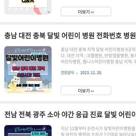
을 위해 비대면진료의 뜻과 진료 대상, 약처방, 
정안 비대면진료 예약 어플 비대면진료 취약
더보기 ››
어 진료 절차에 대해 자세히 알아보도록 하겠
충남 대전 충북 지역 달빛 어린이병원 9
다. 대전 지역 : 코젤병원, 탄방엠블병원, 
어린이병원, 웰니스어린이병원 충남 지역:
진병원 표 아래의 [지도]를 누르면 해당병
건강상식
2023. 12. 28.
충남 대전 충북 소아과 병원 각 병원 전화번
하면 좋은 글 충남 충북 대전 지역 야간 약
스트 강원 충북 충남 세종 야간 약국 전화번
더보기 ››
우면, 어떻게 해야 할지 몰라 당황스럽습니다
지난 12월부터 순천시가 달빛어린이병원을 지
빛 어린이 병원의 숫자가 7군데로 늘어났습니