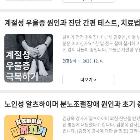
날씨가 점점 추워집니다. '제 경우엔, 이불 
분은 어떠신가요? 한 달 정도 집에 칩거하고
에 강제 나들이 중입니다. 오늘은 계절성 우
방법, 그리고 제 옆사람처럼 우울증 지인이 
건강상식
2023. 12. 4.
계절성 우울증이란 무엇인가? 계절성 우울증
반복적인 우울증을 말합니다. 가장 흔한 형
시작되고 봄이나 여름에 호전되는 경향이 있
더보기 ››
면서 발생하는 것으로 생각됩니다. 겨울철 우
노인성 알츠하이머 분노조절장애 원인과 초기 
김창옥 강사가 알츠하이머 의심 진단을 받았
접 병원에 내원했다고 합니다. 김창옥 강사
입니다. (김창옥 강사에 대한 글 참조) 그
매를 총칭하는 용어로 일반인들은 미리 대비