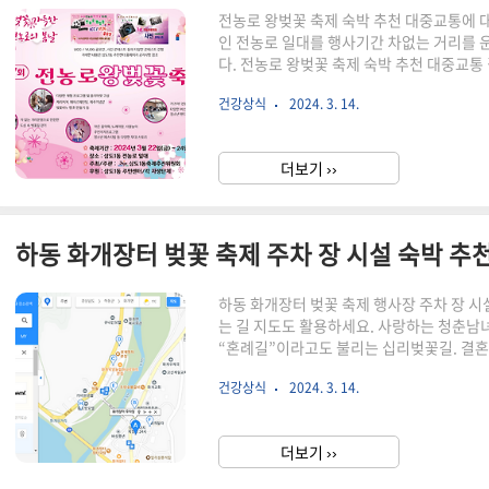
전농로 왕벚꽃 축제 숙박 추천 대중교통에 
인 전농로 일대를 행사기간 차없는 거리를
다. 전농로 왕벚꽃 축제 숙박 추천 대중교통
류소 제주 버스 터미널 / 한국 병원 / 삼도1
건강상식
2024. 3. 14.
중학교 / 미내 컨벤션 센터 왕벚꽃 축제에 대
국 벚꽃 봄꽃 축제 엿보기 2024 벚꽃 지도
2024년 봄꽃 축제 일정과 장소를 한눈에! 
더보기 ››
를 총정리했습니다. 놓치지 말아야 할 축제로
하동 화개장터 벚꽃 축제 주차 장 시설 숙박 추
하동 화개장터 벚꽃 축제 행사장 주차 장 시
는 길 지도도 활용하세요. 사랑하는 청춘남녀
“혼례길”이라고도 불리는 십리벚꽃길. 결혼
터 벚꽃 축제 팜플렛 다운로드하세요. 숙박 
건강상식
2024. 3. 14.
장터 숙소 추천 축제행사장 주차장 2024 전
기 지역별 축제 명소 봄꽃 축제 어디로 갈까?
전국 벚꽃, 산수유, 진달래 등 봄꽃 축제 
더보기 ››
선 진해 군항제와 광양 매화축제, 구례 산수유