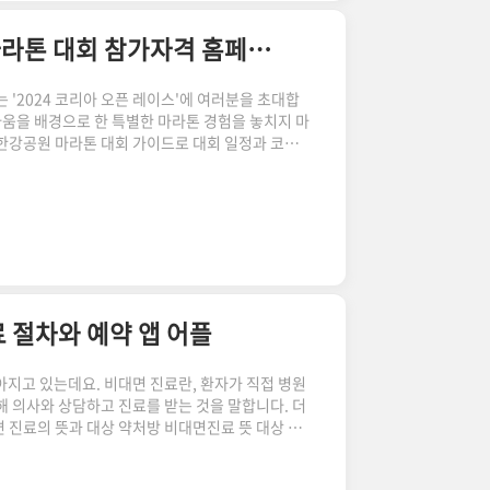
2024 코리아 오픈 레이스 서울 뚝섬한강공원 마라톤 대회 참가자격 홈페이지 신청
'2024 코리아 오픈 레이스'에 여러분을 초대합
움을 배경으로 한 특별한 마라톤 경험을 놓치지 마
섬한강공원 마라톤 대회 가이드로 대회 일정과 코스
니다. 마라톤 경기는 언제나 빨리 마감된다는 사실,
신청하실 분들을 위해 홈페이지 신청링크 먼저 남겨
아오픈레이스 일시: 2024년 3월 9일(토) 오전 9
종목: 하프(21.0975km), 10km, 5km 대회
 코리아..
 절차와 예약 앱 어플
아지고 있는데요. 비대면 진료란, 환자가 직접 병원
해 의사와 상담하고 진료를 받는 것을 말합니다. 더
 진료의 뜻과 대상 약처방 비대면진료 뜻 대상 범
 오늘은 2023년 12월, 보건복지부에서 발표한
니다. 그리고 비대면진료가 무엇인지 모르는 분들