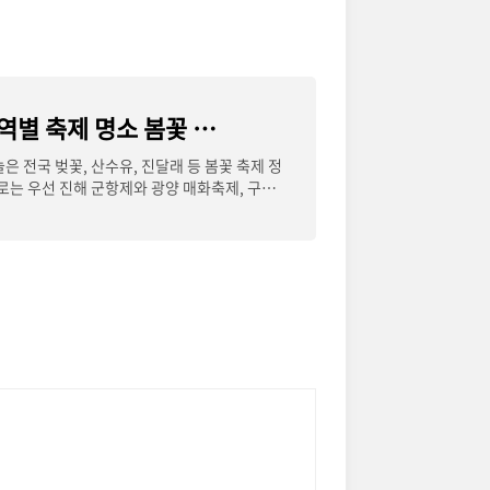
2024 벚꽃 지도 개화 시기 지역별 축제 명소 봄꽃 축제 어디로 갈까?
늘은 전국 벚꽃, 산수유, 진달래 등 봄꽃 축제 정
로는 우선 진해 군항제와 광양 매화축제, 구례