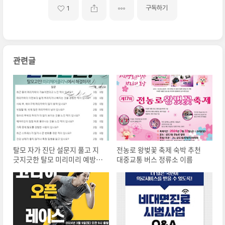
구독하기
1
관련글
탈모 자가 진단 설문지 풀고 지
전농로 왕벚꽃 축제 숙박 추천
긋지긋한 탈모 미리미리 예방하
대중교통 버스 정류소 이름
세요