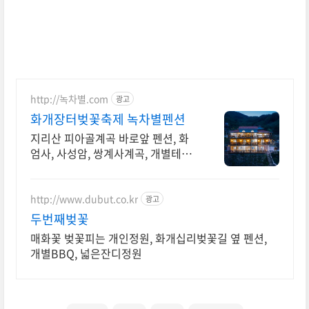
해 군항제와 광양 매화축제, 구례 산수유축
http://녹차별.com
광고
화개장터벚꽃축제 녹차별펜션
지리산 피아골계곡 바로앞 펜션, 화
엄사, 사성암, 쌍계사계곡, 개별테라
스바베큐장 사성암, 화엄사, 천은사,
지리산둘레길, 섬진강뷰, 화개장터 3
분
http://www.dubut.co.kr
광고
두번째벚꽃
매화꽃 벚꽃피는 개인정원, 화개십리벚꽃길 옆 펜션,
개별BBQ, 넓은잔디정원