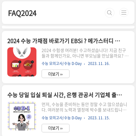
본문 바로가기
FAQ2024
2024 수능 가채점 바로가기 EBSi ? 메가스터디 이벤트 고고?
2024 수험생 여러분! 수고하셨습니다! 지금 친구
들과 함께인가요, 아니면 부모님을 만났을까요? 가
채점표를 작성해 왔다면 채점을 해야겠죠? 어차피
수능 모의고사/수능 D-Day
2023. 11. 16.
하는 가채점이라면 EBSi에서 하실래요, 아니면 이
벤트도 참여하는 일석이조 = 메가스터디 가채점 하
더보기 ››
실래요? 그건 your 선택이에요. 다음 원하는 사이
트에서 가채점하세요. 파이팅! 내가 찍은 게 다 답
이닷, 얍! 그전에 먼저 메가스터디 이벤트 먼저 보
고 가실게요. EBSi 가채점 바로가기 메가스터디 가
수능 당일 입실 퇴실 시간, 은행 관공서 기업체 출근 시간 및 수능생 주의사항
채점 수험표 할인 TOP 33 EBSI에서도 이벤트 진행
먼저, 수능을 준비하는 동안 정말 수고 많으셨습니
중입니다. 2024 수능 채점+댓글 이벤트 수능 보느
다. 여러분의 노력과 열정에 박수를 보내드립니다.
라 고생한 수험생들! 채점서비스 이용하고 EBSi 선
수능 당일 수험생 입실시간과 은행과 주식시장, 관
생님 추천해서 푸짐한 선물 받아가자!!
수능 모의고사/수능 D-Day
2023. 11. 15.
공서, 기업체 출근 시간 및 수능생 시험당일 주의사
www.ebsi.co.kr 그렇지만 정시를 목표로 하고 있
항 알려드립니다. 지금 아이들을 시험장에 들여보
는 수험..
더보기 ››
내고 기다리는 수험생 부모님들도 너무 수고 많으