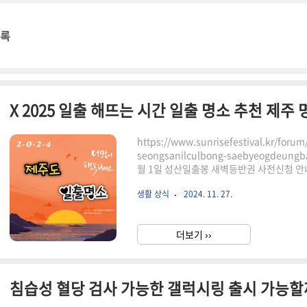
명록
https://www.sunrisefestival.kr/foru
seongsanilculbong-saebyeogdeungb
월 1일 성산일출봉 새벽등반권 사전신청 안내 
위하여 2024년 1월 1일 성산일출봉 새벽
생활 상식
2024. 11. 27.
다. 12월 20일, 낮 12시 홈페이지를 통해
www.sunrisefestival.kr 새해가 밝
니다. 새해의 첫 빛을 맞으며 소망을 담아보는
더보기 ››
침습성 혈당 검사 가능한 갤럭시링 출시 가능할