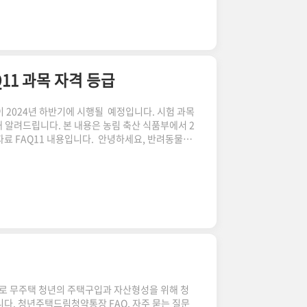
를 부르거나 흥얼거리는 소리, 심지어는 멜로디만으
. 가사를 모르는 노래라도, 멜로디만 기억하고 있
있죠. 다양한 음악 데이터베이..
11 과목 자격 등급
 2024년 하반기에 시행될 예정입니다. 시험 과목
 알려드립니다. 본 내용은 농림 축산 식품부에서 2
료 FAQ11 내용입니다. 안녕하세요, 반려동물을
주인장입니다. 오늘은 우리의 사랑스러운 반려동물
수적인, 반려동물행동지도사에 대해 이야기해보려고
가자격시험 개요반려동물행동지도사 제 1회 국가자
4 최신 반려동물 행동 지도사 국가자격시험 만 18
1회 반려동물행동지도사* 국가자..
로 무주택 청년의 주택구입과 자산형성을 위해 청
다. 청년주택드림청약통장 FAQ, 자주 묻는 질문