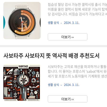
침습성 혈당 검사 가능한 갤럭시링 출시 가능
이름을 올린 갤럭시 링에 새로운 기능이 탑재
당 검사입니다. 비침습 검사가 가능하다고 
성 검사의 뜻을 알아보고 두 가지를 비교해
생활 상식
2024. 3. 11.
양하며, 크게 비침습성 치료와 침습성 치료로
이 있으며, 환자의 상태, 질병의 종류, 그
다. 비침습성 치료 비침습성 치료는 피부를
더보기 ››
주사, 약물 치료, 물리 치료, 운동 치료, 뇌 자
사보타주 사보타지 뜻 역사적 배경 추천도서
시보타주는 고의로 재산을 파괴하거나 활동
합니다. 이 용어는 프랑스어 'sabot'에서 유
세기 말 프랑스의 노동자들이 기계화된 생산
행위에서 기원했다고 합니다. 오늘은 사보타
생활 상식
2024. 3. 11.
에서의 사보타주의 시보타주의 정의와 역사적
동자들이 기계화로 인한 직업 상실과 열악한
습니다. 시보타주는 시간이 지나면서 다양한
더보기 ››
동 운동과 관련된 경제적 동기에서 비롯되었지