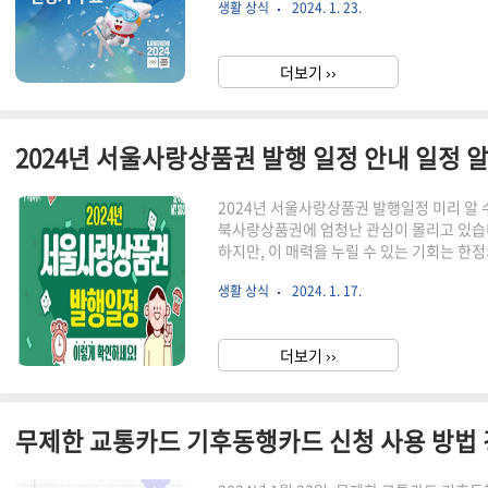
생활 상식
2024. 1. 23.
올림픽 일정·마스코트 2024강원인스타그램
의 해맑은 모습도 한번 볼까요? 강원 청소
역사라고 부르기는 조금 민망한 감이 있습니다
더보기 ››
IOC 회장인 자크 로게가 2001년에 구상을 했고
2024년 서울사랑상품권 발행 일정 안내 일정 
2024년 서울사랑상품권 발행일정 미리 알
북사랑상품권에 엄청난 관심이 몰리고 있습
하지만, 이 매력을 누릴 수 있는 기회는 한
실 분들을 위해 2024년 서울사랑상품권 
생활 상식
2024. 1. 17.
바쁘신 분들을 위해 2024 서울사랑상품권
먼저 남깁니다. [속보] 서울사랑상품권 가
관 등 제한대상 가맹점이 2월 1일부터 적용
더보기 ››
한 2월1일부터 서울페이 앱 다운로드 e서