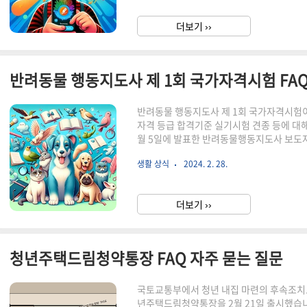
미도미 midomi 미도미는 사용자가 노래
로도 노래를 식별해주는 어플리케이션입니다
더보기 ››
다면 미도미를 통해 쉽게 제목을 찾아낼 수 
반려동물 행동지도사 제 1회 국가자격시험 FAQ
반려동물 행동지도사 제 1회 국가자격시험이
자격 등급 합격기준 실기시험 견종 등에 대해
월 5일에 발표한 반려동물행동지도사 보도자
사랑하는 모든 이들과 소통하는 블로그의 
생활 상식
2024. 2. 28.
들과 더욱 행복하고 건강한 삶을 위해 필
합니다. 반려동물 행동지도사 제 1회 국
격시험 개요는 아래 글을 참고하세요. 202
더보기 ››
세 이상 응시과목 자격 합격기준다섯째, 제
청년주택드림청약통장 FAQ 자주 묻는 질문
국토교통부에서 청년 내집 마련의 후속조치
년주택드림청약통장을 2월 21일 출시했습니