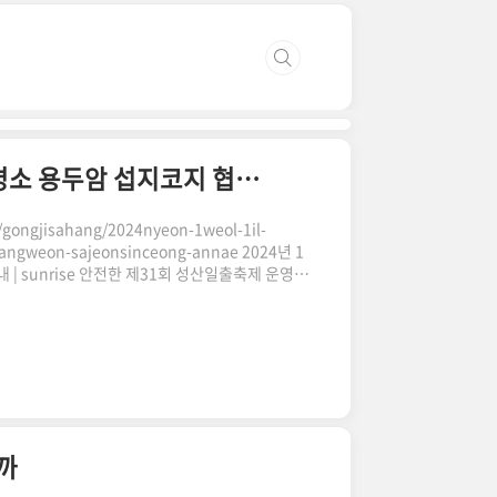
X 2025 일출 해뜨는 시간 일출 명소 추천 제주 명소 용두암 섭지코지 협재해변 표선해변 차귀도 성산일출봉 형제섬 비양도 광치기해변 1월1일
m/gongjisahang/2024nyeon-1weol-1il-
angweon-sajeonsinceong-annae 2024년 1
| sunrise 안전한 제31회 성산일출축제 운영을
등반은 총 인원 900명으로 한정하여 등반 가능합니
 등반권을 사전 신청하는 방식
아오는 2024년 1월 1일, 많은 사람들이 일출을 보러 떠납
 것은 오랜 전통이자, 새로운 시작을 다짐..
까