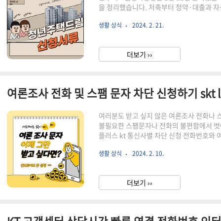
을 정리했습니다. 저축부터 청약·대출과 
으실 겁니다. 청년주택드림청약통장에 대한 
생활 상식
2024. 2. 21.
고하세요. 가입관련 이미 주택청약종합저축
람은 어떻게 가입하나요? 기존 주택청약종
을 갖추었다면, 은행을 방문하여 전환신청 
더보기 ››
계좌인 경우 전환대상에서 제외 기존 청년
청 없이 ‘..
여러분도 받고 싶지 않은 여론조사 전화나 
불필요한 스팸문자나 전화의 불편함에서 벗어날
플러스 kt 통신사별 차단 신청 전화번호와 여
치 않는 광고 문자 키워드까지 한 번에 등
생활 상식
2024. 2. 10.
차단신청하기 끊임없이 오는 여론조사 전화는
용하는 통신사에 따라 다음과 같은 방법을 시
가상 번호 제공 거부 서비스를 신청하세요. 
더보기 ››
유플러스 사용자 114번이나 080-855-001