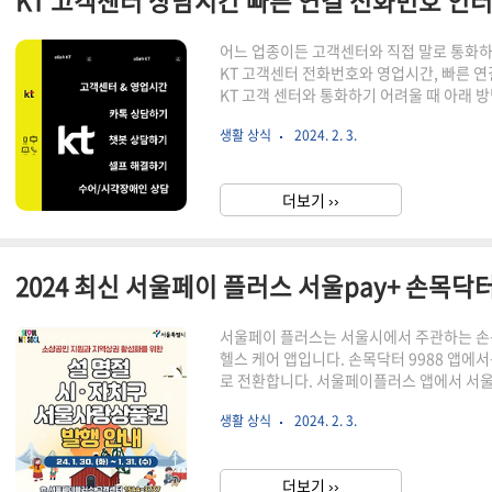
어느 업종이든 고객센터와 직접 말로 통화
KT 고객센터 전화번호와 영업시간, 빠른 
KT 고객 센터와 통화하기 어려울 때 아래 
비스 전담번호도 있으니 참고하세요. KT 고
생활 상식
2024. 2. 3.
로 나뉩니다. 간단히 표로 알아볼까요? 더보
선상품 고객센터 해당 상품 휴대폰 관련 업무 
관련 업무 설치, 유선 요금, A/S 신청 등 전
더보기 ››
080-000-1618 (무료) 일반전화, 비가입 ..
서울페이 플러스는 서울시에서 주관하는 손
헬스 케어 앱입니다. 손목닥터 9988 앱에
로 전환합니다. 서울페이플러스 앱에서 서울
pay+ 앱 머니! 서울 페이머니 사용처 및
생활 상식
2024. 2. 3.
당 페이지에서 살펴보세요. 지난 주에 1월
신 분이 계시다면 아래 해당페이지에서 미리 
다음달부터 꼭 구매에 성공하시기 바랍니다
더보기 ››
운로드 상품권 발행 알람설정 서울페이머니 