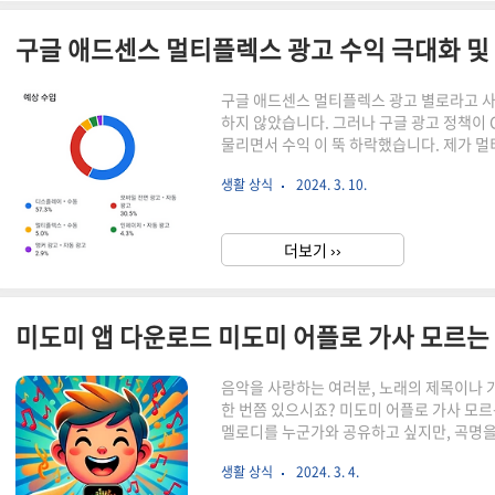
구글 애드센스 멀티플렉스 광고 수익 극대화 및
구글 애드센스 멀티플렉스 광고 별로라고 사
하지 않았습니다. 그러나 구글 광고 정책이 
물리면서 수익 이 뚝 하락했습니다. 제가 
기에 대해 이야기해보겠습니다. 지난 겨울,
생활 상식
2024. 3. 10.
메일 하나에 운영 중이던 티스토리 블로그 
주지....... 일주일 후 유입량은 그대로인데
데 CPC가 저 모양이니 수입이 날 리가 없겠
더보기 ››
제는 이 현상이 구글 정책(CPC→ CPM 변화)
미도미 앱 다운로드 미도미 어플로 가사 모르는 
음악을 사랑하는 여러분, 노래의 제목이나 가
한 번쯤 있으시죠? 미도미 어플로 가사 모르
멜로디를 누군가와 공유하고 싶지만, 곡명을 
런 걱정은 덜어두세요. 그럴 때 우리의 구원
생활 상식
2024. 3. 4.
늘은 그중에서도 미도미 Midomi 어플리